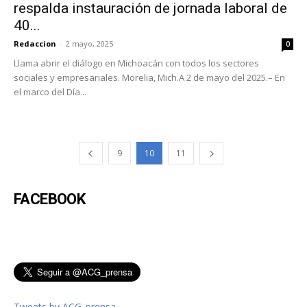
respalda instauración de jornada laboral de
40...
Redaccion
-
2 mayo, 2025
0
Llama abrir el diálogo en Michoacán con todos los sectores
sociales y empresariales. Morelia, Mich.A 2 de mayo del 2025.– En
el marco del Día...
9
10
11
FACEBOOK
Tweets by ACG_prensa