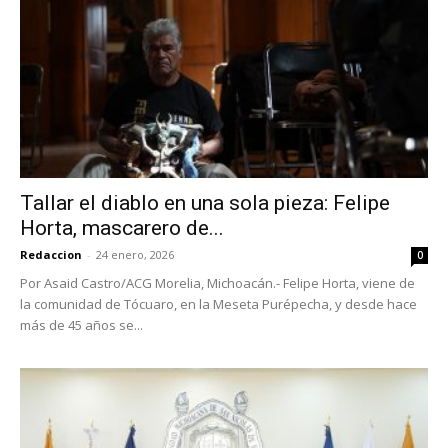
Tallar el diablo en una sola pieza: Felipe
Horta, mascarero de...
Redaccion
-
24 enero, 2026
0
Por Asaid Castro/ACG Morelia, Michoacán.- Felipe Horta, viene de
la comunidad de Tócuaro, en la Meseta Purépecha, y desde hace
más de 45 años se...