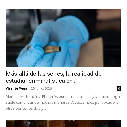
Más allá de las series, la realidad de
estudiar criminalística en...
Visente Vega
-
25 junio, 2026
0
Morelia, Michoacán.- El interés por la criminalística y la criminología
suele comenzar de muchas maneras. A veces nace por vocación,
otras por curiosidad y,...