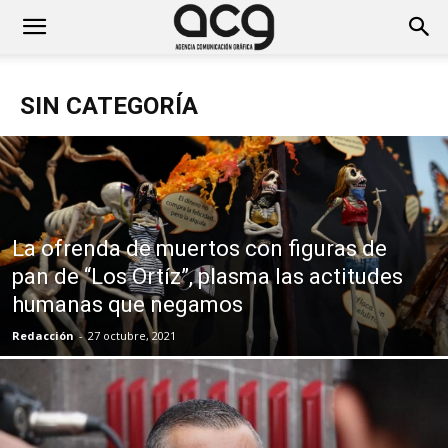
SIN CATEGORÍA
La ofrenda de muertos con figuras de
pan de “Los Ortíz”, plasma las actitudes
humanas que negamos
Redacción
-
27 octubre, 2021