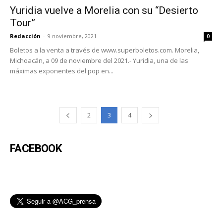
Yuridia vuelve a Morelia con su “Desierto
Tour”
Redacción
-
9 noviembre, 2021
0
Boletos a la venta a través de www.superboletos.com. Morelia,
Michoacán, a 09 de noviembre del 2021.- Yuridia, una de las
máximas exponentes del pop en...
2
3
4
FACEBOOK