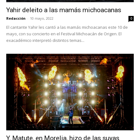
Yahir deleito a las mamás michoacanas
Redacción
-
10 mayo, 2022
0
El cantante Yahir les cantó a las mamás michoacanas este 10 de
mayo, con su concierto en el Festival Michoacán de Origen. El
exacadémico interpretó distintos temas...
Y, Matute, en Morelia, hizo de las suyas