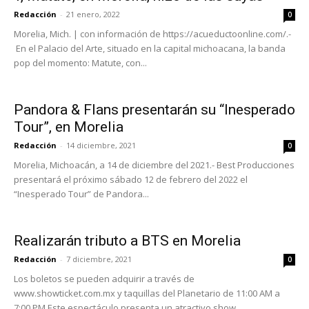
Redacción
-
21 enero, 2022
0
Morelia, Mich. | con información de https://acueductoonline.com/.-
En el Palacio del Arte, situado en la capital michoacana, la banda
pop del momento: Matute, con...
Pandora & Flans presentarán su “Inesperado
Tour”, en Morelia
Redacción
-
14 diciembre, 2021
0
Morelia, Michoacán, a 14 de diciembre del 2021.- Best Producciones
presentará el próximo sábado 12 de febrero del 2022 el
“Inesperado Tour” de Pandora...
Realizarán tributo a BTS en Morelia
Redacción
-
7 diciembre, 2021
0
Los boletos se pueden adquirir a través de
www.showticket.com.mx y taquillas del Planetario de 11:00 AM a
7:00 PM.Este espectáculo presenta un atractivo show...