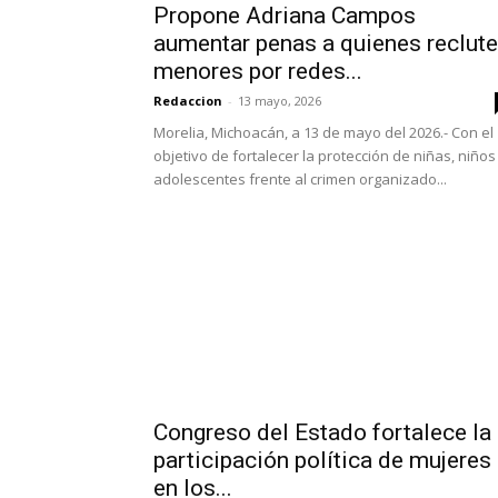
Propone Adriana Campos
aumentar penas a quienes reclut
menores por redes...
Redaccion
-
13 mayo, 2026
Morelia, Michoacán, a 13 de mayo del 2026.- Con el
objetivo de fortalecer la protección de niñas, niños
adolescentes frente al crimen organizado...
Congreso del Estado fortalece la
participación política de mujeres
en los...