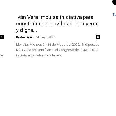
T
Iván Vera impulsa iniciativa para
construir una movilidad incluyente
y digna...
Redaccion
-
14 mayo, 2026
0
0
Morelia, Michoacán 14 de Mayo del 2026.- El diputado
Iván Vera presentó ante el Congreso del Estado una
de
iniciativa de reforma a la Ley...