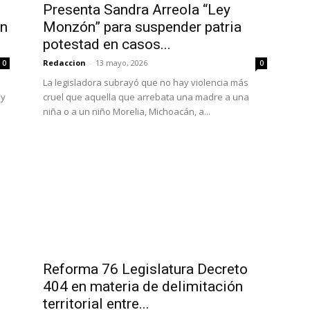
Presenta Sandra Arreola “Ley
en
Monzón” para suspender patria
potestad en casos...
Redaccion
-
13 mayo, 2026
0
0
La legisladora subrayó que no hay violencia más
 y
cruel que aquella que arrebata una madre a una
niña o a un niño Morelia, Michoacán, a...
Reforma 76 Legislatura Decreto
404 en materia de delimitación
territorial entre...