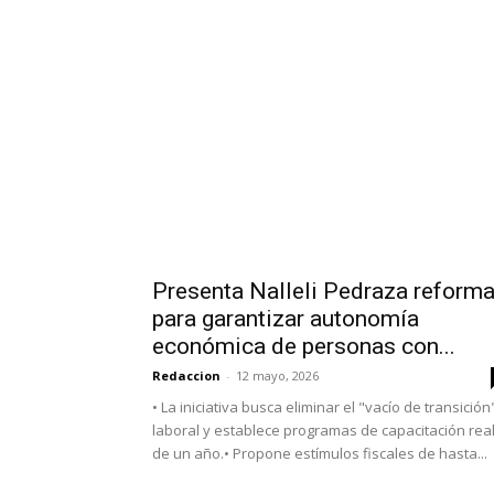
Presenta Nalleli Pedraza reform
para garantizar autonomía
económica de personas con...
Redaccion
-
12 mayo, 2026
•⁠ ⁠La iniciativa busca eliminar el "vacío de transición
laboral y establece programas de capacitación rea
de un año.•⁠ ⁠Propone estímulos fiscales de hasta...