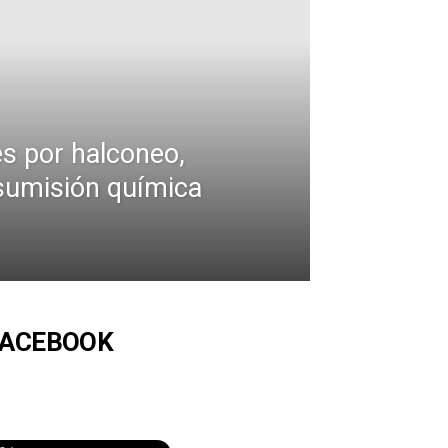
es por halconeo,
sumisión química
FACEBOOK