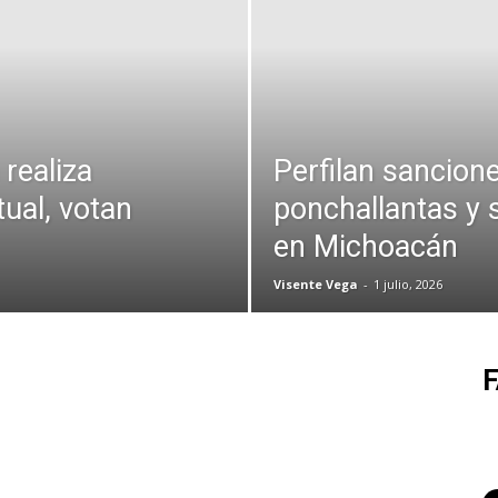
realiza
Perfilan sancion
tual, votan
ponchallantas y 
en Michoacán
Visente Vega
-
1 julio, 2026